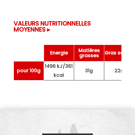
VALEURS NUTRITIONNELLES
MOYENNES ▸
Matières
Energie
Gras saturé
grasses
1496 kJ/361
pour 100g
31g
22g
kcal