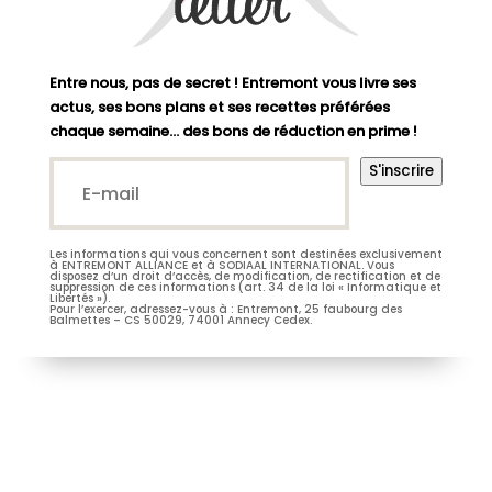
Entre nous, pas de secret ! Entremont vous livre ses
actus, ses bons plans et ses recettes préférées
chaque semaine… des bons de réduction en prime !
E-
S'inscrire
mail*
(Nécessaire)
Les informations qui vous concernent sont destinées exclusivement
M.
Mme
à ENTREMONT ALLIANCE et à SODIAAL INTERNATIONAL. Vous
disposez d’un droit d’accès, de modification, de rectification et de
suppression de ces informations (art. 34 de la loi « Informatique et
Libertés »).
Pour l’exercer, adressez-vous à : Entremont, 25 faubourg des
Balmettes – CS 50029, 74001 Annecy Cedex.
Je m’abonne à la newsletter
(Nécessaire)
Prénom
Entremont*
(Nécessaire)