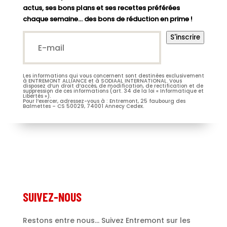
actus, ses bons plans et ses recettes préférées
chaque semaine… des bons de réduction en prime !
E-
S'inscrire
mail*
(Nécessaire)
Les informations qui vous concernent sont destinées exclusivement
M.
Mme
à ENTREMONT ALLIANCE et à SODIAAL INTERNATIONAL. Vous
disposez d’un droit d’accès, de modification, de rectification et de
suppression de ces informations (art. 34 de la loi « Informatique et
Libertés »).
Pour l’exercer, adressez-vous à : Entremont, 25 faubourg des
Balmettes – CS 50029, 74001 Annecy Cedex.
Je m’abonne à la newsletter
(Nécessaire)
Prénom
Entremont*
(Nécessaire)
SUIVEZ-NOUS
Restons entre nous... Suivez Entremont sur les