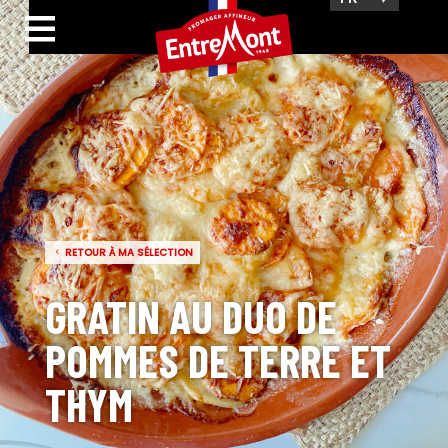
RETOUR À MA SÉLECTION
GRATIN AU DUO DE
POMMES DE TERRE ET
THYM