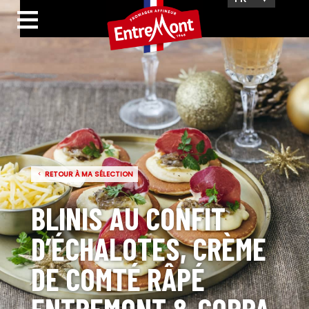
RETOUR À MA SÉLECTION
BLINIS AU CONFIT
D’ÉCHALOTES, CRÈME
DE COMTÉ RÂPÉ