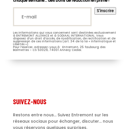
chaque semaine… des bons de réduction en prime !
E-
S'inscrire
mail*
(Nécessaire)
Les informations qui vous concernent sont destinées exclusivement
M.
Mme
à ENTREMONT ALLIANCE et à SODIAAL INTERNATIONAL. Vous
disposez d’un droit d’accès, de modification, de rectification et de
suppression de ces informations (art. 34 de la loi « Informatique et
Libertés »).
Pour l’exercer, adressez-vous à : Entremont, 25 faubourg des
Balmettes – CS 50029, 74001 Annecy Cedex.
Je m’abonne à la newsletter
(Nécessaire)
Prénom
Entremont*
(Nécessaire)
SUIVEZ-NOUS
Restons entre nous... Suivez Entremont sur les
réseaux sociaux pour échanger, discuter... nous
vous réservons quelques surprises.