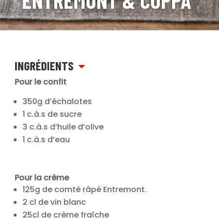
ENTREMONT & COPPA
INGRÉDIENTS
Pour le confit
350g d’échalotes
1 c.à.s de sucre
3 c.à.s d’huile d’olive
1 c.à.s d’eau
Pour la crème
125g de comté râpé Entremont.
2 cl de vin blanc
25cl de crème fraîche