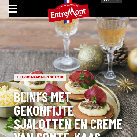
TERUG NAAR MIJN SELECTIE
BLINI’S MET
GEKONFIJTE
SJALOTTEN EN CRÈME