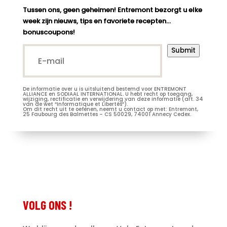
Tussen ons, geen geheimen! Entremont bezorgt u elke
week zijn nieuws, tips en favoriete recepten…
bonuscoupons!
E-
Submit
mail*
(Vereist)
De informatie over u is uitsluitend bestemd voor ENTREMONT
Mijnheer
ALLIANCE en SODIAAL INTERNATIONAL. U hebt recht op toegang,
wijziging, rectificatie en verwijdering van deze informatie (art. 34
van de wet “Informatique et Libertés”).
Mevrouw /
Om dit recht uit te oefenen, neemt u contact op met: Entremont,
25 Faubourg des Balmettes – CS 50029, 74001 Annecy Cedex.
Juffrouw
Je m’abonne à la newsletter
(Vereist)
Voornaam
Entremont*
(Vereist)
VOLG ONS !