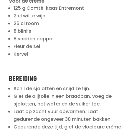
Voor de crème
125 g Comté-kaas Entremont
2 cl witte wijn
25 cl room
8 blini’s
8 sneden coppa
Fleur de sel
Kervel
BEREIDING
Schil de sjalotten en snijd ze fijn.
Giet de olijfolie in een braadpan, voeg de
sjalotten, het water en de suiker toe.
Laat op zacht vuur opwarmen. Laat
gedurende ongeveer 30 minuten bakken.
Gedurende deze tijd
, giet de vloeibare crème