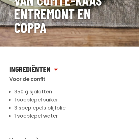
VAN COMTÉ-KAAS
ENTREMONT EN
COPPA
INGREDIËNTEN
Voor de confit
350 g sjalotten
1 soeplepel suiker
3 soeplepels olijfolie
1 soeplepel water