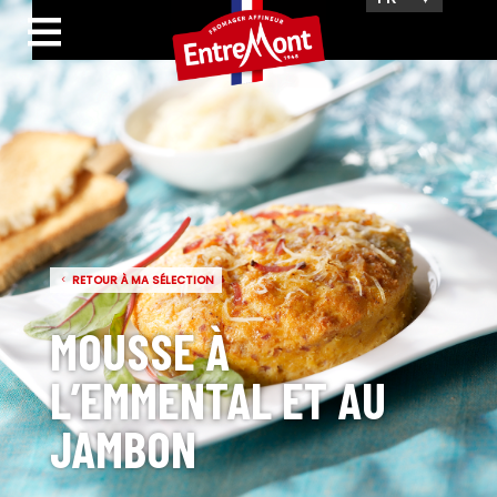
RETOUR À MA SÉLECTION
MOUSSE À
L’EMMENTAL ET AU
JAMBON