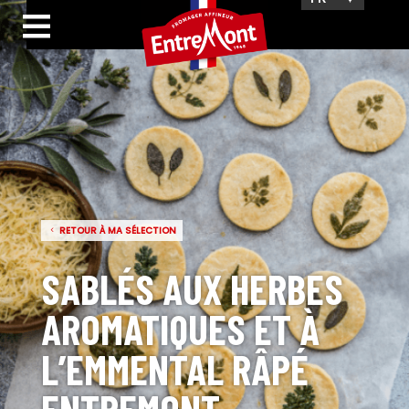
RETOUR À MA SÉLECTION
SABLÉS AUX HERBES
AROMATIQUES ET À
L’EMMENTAL RÂPÉ