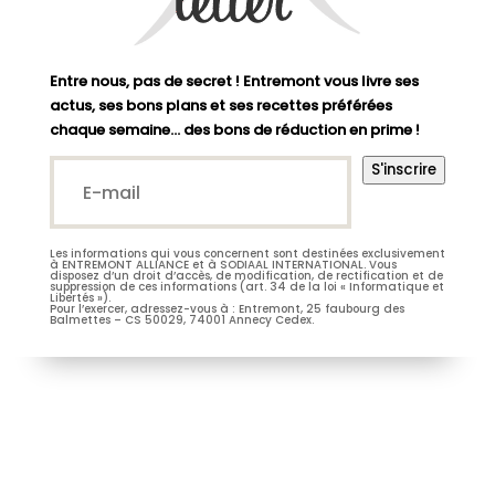
Entre nous, pas de secret ! Entremont vous livre ses
actus, ses bons plans et ses recettes préférées
chaque semaine… des bons de réduction en prime !
E-
S'inscrire
mail*
(Nécessaire)
Les informations qui vous concernent sont destinées exclusivement
M.
Mme
à ENTREMONT ALLIANCE et à SODIAAL INTERNATIONAL. Vous
disposez d’un droit d’accès, de modification, de rectification et de
suppression de ces informations (art. 34 de la loi « Informatique et
Libertés »).
Pour l’exercer, adressez-vous à : Entremont, 25 faubourg des
Balmettes – CS 50029, 74001 Annecy Cedex.
Je m’abonne à la newsletter
(Nécessaire)
Prénom
Entremont*
(Nécessaire)