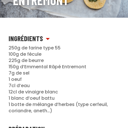
ENTREMONT
INGRÉDIENTS
250g de farine type 55
100g de fécule
225g de beurre
150g d’Emmental Râpé Entremont
7g de sel
1 oeuf
7cl d’eau
12cl de vinaigre blanc
1 blanc d’oeuf battu
1 botte de mélange d’herbes (type cerfeuil,
coriandre, aneth…)